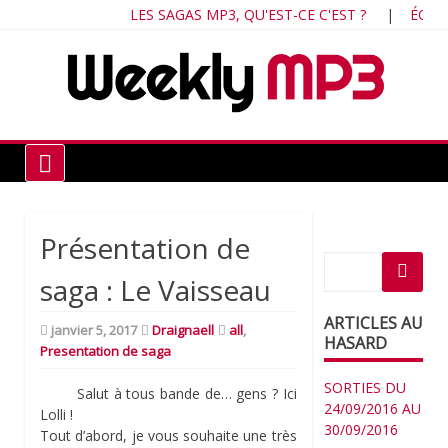
Skip
LES SAGAS MP3, QU'EST-CE C'EST ?
|
ÉCOUTE
to
content
Chr
ind
du 
fra
Weekly MP3
Présentation de
saga : Le Vaisseau
ARTICLES AU
janvier 5, 2017
Draignaell
all
,
HASARD
Presentation de saga
SORTIES DU
Salut à tous bande de… gens ? Ici
24/09/2016 AU
Lolli !
30/09/2016
Tout d’abord, je vous souhaite une très