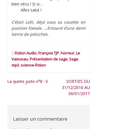
bien vécu ! Si si…
Allez salut !
C’était Lolli, déjà sous sa couette en
position foetale. …Entouré d’une demi
tonne de peluches.
Fiction Audio
,
François TJP
,
horreur
,
Le
Vaisseau
,
Présentation de saga
,
Saga
mp3
,
science-fiction
Navigation
La quinte juste n°8 : V
SORTIES DU
31/12/2016 AU
de
06/01/2017
l’article
Laisser un commentaire