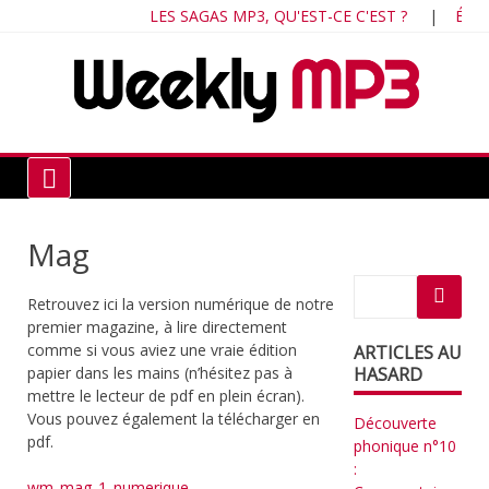
Skip
LES SAGAS MP3, QU'EST-CE C'EST ?
|
ÉCOU
to
content
Chr
ind
du 
fra
Weekly MP3
Mag
Retrouvez ici la version numérique de notre
premier magazine, à lire directement
comme si vous aviez une vraie édition
ARTICLES AU
papier dans les mains (n’hésitez pas à
HASARD
mettre le lecteur de pdf en plein écran).
Vous pouvez également la télécharger en
Découverte
pdf.
phonique n°10
:
wm_mag_1_numerique