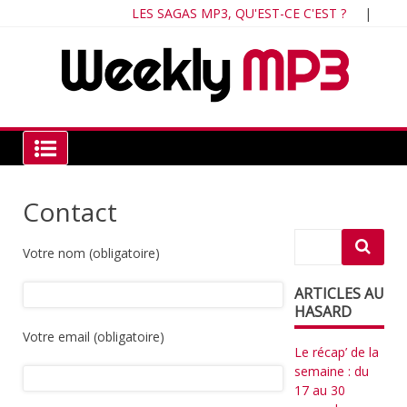
Skip
LES SAGAS MP3, QU'EST-CE C'EST ?
|
ÉCO
to
content
Chr
ind
du 
fra
Weekly MP3
Contact
Votre nom (obligatoire)
ARTICLES AU
HASARD
Votre email (obligatoire)
Le récap’ de la
semaine : du
17 au 30