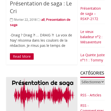
Présentation de saga : Le
Présentation
Cri
de saga –
RSKP-2172
février 22, 2018
all
,
Presentation de
saga
Le vieux
-Draig ? Draig ?! … DRAIG ?! La voix de
baladeur n°2 :
Nay’ résonna dans les couloirs de la
Mésaventure
rédaction. Je n’eus pas le temps de
La Quinte Juste
Read More
n°11 : Tommy
CATÉGORIES
Catégories
RSS - Articles
RSS -
Commentaires