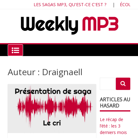
Skip
LES SAGAS MP3, QU'EST-CE C'EST ?
|
ÉCOUTEZ LE
to
content
Chr
ind
du 
fra
Weekly MP3
Auteur : Draignaell
ARTICLES AU
HASARD
Le récap de
l’été : les 3
derniers mois