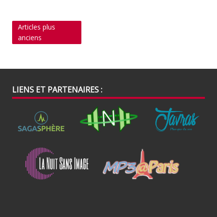
Navigation
Articles plus
anciens
des
articles
LIENS ET PARTENAIRES :